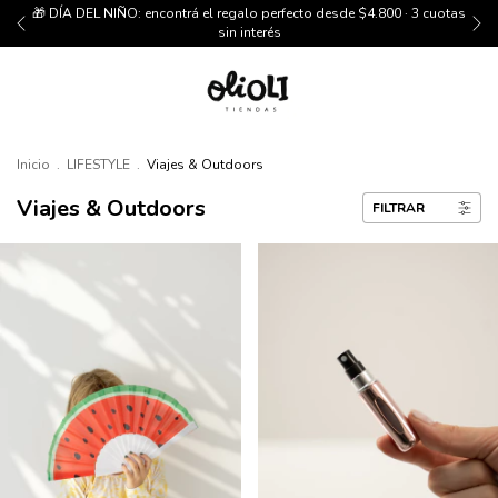
🎁 DÍA DEL NIÑO: encontrá el regalo perfecto desde $4.800 · 3 cuotas
sin interés
Inicio
.
LIFESTYLE
.
Viajes & Outdoors
Viajes & Outdoors
FILTRAR