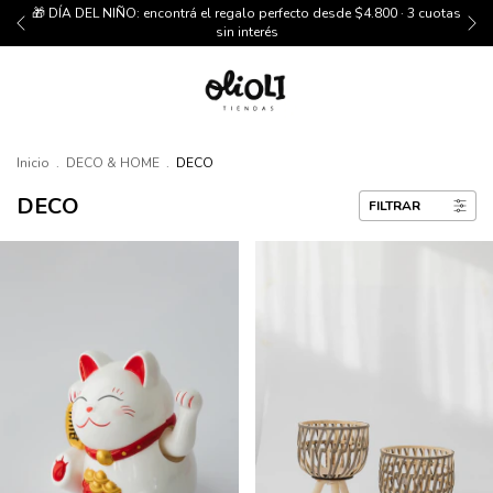
🎁 DÍA DEL NIÑO: encontrá el regalo perfecto desde $4.800 · 3 cuotas
sin interés
Inicio
.
DECO & HOME
.
DECO
DECO
FILTRAR