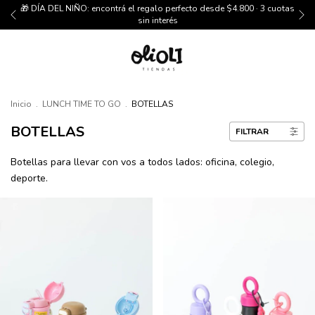
🎁 DÍA DEL NIÑO: encontrá el regalo perfecto desde $4.800 · 3 cuotas
sin interés
Inicio
.
LUNCH TIME TO GO
.
BOTELLAS
BOTELLAS
FILTRAR
Botellas para llevar con vos a todos lados: oficina, colegio,
deporte.